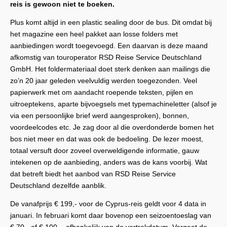
reis is gewoon niet te boeken.
Plus komt altijd in een plastic sealing door de bus. Dit omdat bij
het magazine een heel pakket aan losse folders met
aanbiedingen wordt toegevoegd. Een daarvan is deze maand
afkomstig van touroperator RSD Reise Service Deutschland
GmbH. Het foldermateriaal doet sterk denken aan mailings die
zo’n 20 jaar geleden veelvuldig werden toegezonden. Veel
papierwerk met om aandacht roepende teksten, pijlen en
uitroeptekens, aparte bijvoegsels met typemachineletter (alsof je
via een persoonlijke brief werd aangesproken), bonnen,
voordeelcodes etc. Je zag door al die overdonderde bomen het
bos niet meer en dat was ook de bedoeling. De lezer moest,
totaal versuft door zoveel overweldigende informatie, gauw
intekenen op de aanbieding, anders was de kans voorbij. Wat
dat betreft biedt het aanbod van RSD Reise Service
Deutschland dezelfde aanblik.
De vanafprijs € 199,- voor de Cyprus-reis geldt voor 4 data in
januari. In februari komt daar bovenop een seizoentoeslag van