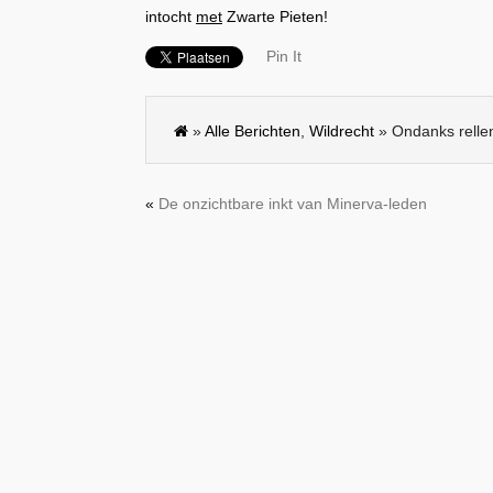
intocht
met
Zwarte Pieten!
Pin It
»
Alle Berichten
,
Wildrecht
» Ondanks rellen 
«
De onzichtbare inkt van Minerva-leden