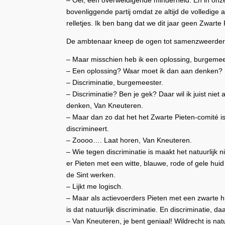
– Oei, een overweldigende minderheid. En in onze 
bovenliggende partij omdat ze altijd de volledig
relletjes. Ik ben bang dat we dit jaar geen Zwart
De ambtenaar kneep de ogen tot samenzweerderig
– Maar misschien heb ik een oplossing, burgemee
– Een oplossing? Waar moet ik dan aan denken?
– Discriminatie, burgemeester.
– Discriminatie? Ben je gek? Daar wil ik juist niet 
denken, Van Kneuteren.
– Maar dan zo dat het het Zwarte Pieten-comité is
discrimineert.
– Zoooo…. Laat horen, Van Kneuteren.
– Wie tegen discriminatie is maakt het natuurlijk nie
er Pieten met een witte, blauwe, rode of gele huid
de Sint werken.
– Lijkt me logisch.
– Maar als actievoerders Pieten met een zwarte hu
is dat natuurlijk discriminatie. En discriminatie, d
– Van Kneuteren, je bent geniaal! Wildrecht is natuu