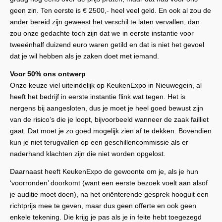
geen zin. Ten eerste is € 2500,- heel veel geld. En ook al zou de
ander bereid zijn geweest het verschil te laten vervallen, dan
zou onze gedachte toch zijn dat we in eerste instantie voor
tweeënhalf duizend euro waren getild en dat is niet het gevoel
dat je wil hebben als je zaken doet met iemand.
Voor 50% ons ontwerp
Onze keuze viel uiteindelijk op KeukenExpo in Nieuwegein, al
heeft het bedrijf in eerste instantie flink wat tegen. Het is
nergens bij aangesloten, dus je moet je heel goed bewust zijn
van de risico’s die je loopt, bijvoorbeeld wanneer de zaak failliet
gaat. Dat moet je zo goed mogelijk zien af te dekken. Bovendien
kun je niet terugvallen op een geschillencommissie als er
naderhand klachten zijn die niet worden opgelost.
Daarnaast heeft KeukenExpo de gewoonte om je, als je hun
‘voorronden’ doorkomt (want een eerste bezoek voelt aan alsof
je auditie moet doen), na het oriënterende gesprek hooguit een
richtprijs mee te geven, maar dus geen offerte en ook geen
enkele tekening. Die krijg je pas als je in feite hebt toegezegd