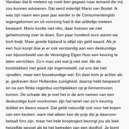
Vandaar dat ik meteen op zoek ben gegaan naar iemand die mij
zou kunnen adviseren. Dat werd indertijd Mario van Boxtel. Ik
was zijn naam een paar jaar eerder in de Consumentengids
tegengekomen en uit voorzorg had ik dat artikeltje meteen
bewaard. Mario kostte niet niks, daar hoeven we niet
geheimzinnig over te doen. Een paar honderd euro waren we
toch kwijt. Maar goede bijstand is altijd zijn geld waard. Als je
een huis koopt doe je er ook verstandig aan een deskundige
van bijvoorbeeld van de Vereniging Eigen Huis een keuring te
laten verrichten. Zo’n man ziet wat jij niet ziet. Als de
loodslabben niet goed zijn ingemetseld, zal ons dat niet
opvallen, maar een bouwkundige wel. En daar kom je achter als
je, gedreven door Hollandse zuinigheid, daarop hebt bespaard
en na een flinke regenbui vochtplekken op je binnenmuren
komen. De schade die je met het in de arm nemen van een
deskundige kunt voorkomen zijn het tarief van zo’n keuring
dubbel en dwars waard. Dat geldt natuurlijk ook voor het kopen
van een keuken, want niet alleen kan de prijs die je daarvoor
betaalt fors zijn, maar het hele kooptraject bezorgt jou als leek
hetzelfde gevoel als bij het betreden van een doolhof. Je komt