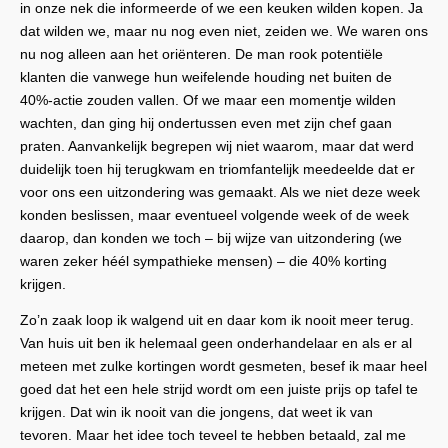
in onze nek die informeerde of we een keuken wilden kopen. Ja
dat wilden we, maar nu nog even niet, zeiden we. We waren ons
nu nog alleen aan het oriënteren. De man rook potentiële
klanten die vanwege hun weifelende houding net buiten de
40%-actie zouden vallen. Of we maar een momentje wilden
wachten, dan ging hij ondertussen even met zijn chef gaan
praten. Aanvankelijk begrepen wij niet waarom, maar dat werd
duidelijk toen hij terugkwam en triomfantelijk meedeelde dat er
voor ons een uitzondering was gemaakt. Als we niet deze week
konden beslissen, maar eventueel volgende week of de week
daarop, dan konden we toch – bij wijze van uitzondering (we
waren zeker héél sympathieke mensen) – die 40% korting
krijgen.
Zo’n zaak loop ik walgend uit en daar kom ik nooit meer terug.
Van huis uit ben ik helemaal geen onderhandelaar en als er al
meteen met zulke kortingen wordt gesmeten, besef ik maar heel
goed dat het een hele strijd wordt om een juiste prijs op tafel te
krijgen. Dat win ik nooit van die jongens, dat weet ik van
tevoren. Maar het idee toch teveel te hebben betaald, zal me