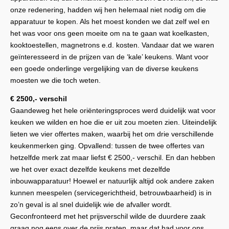
onze redenering, hadden wij hen helemaal niet nodig om die
apparatuur te kopen. Als het moest konden we dat zelf wel en
het was voor ons geen moeite om na te gaan wat koelkasten,
kooktoestellen, magnetrons e.d. kosten. Vandaar dat we waren
geïnteresseerd in de prijzen van de ‘kale’ keukens. Want voor
een goede onderlinge vergelijking van de diverse keukens
moesten we die toch weten.
€ 2500,- verschil
Gaandeweg het hele oriënteringsproces werd duidelijk wat voor
keuken we wilden en hoe die er uit zou moeten zien. Uiteindelijk
lieten we vier offertes maken, waarbij het om drie verschillende
keukenmerken ging. Opvallend: tussen de twee offertes van
hetzelfde merk zat maar liefst € 2500,- verschil. En dan hebben
we het over exact dezelfde keukens met dezelfde
inbouwapparatuur! Hoewel er natuurlijk altijd ook andere zaken
kunnen meespelen (servicegerichtheid, betrouwbaarheid) is in
zo’n geval is al snel duidelijk wie de afvaller wordt.
Geconfronteerd met het prijsverschil wilde de duurdere zaak
graag nog eens over de prijs praten, maar dat had voor ons