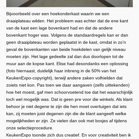
Bijvoorbeeld over een hoekonderkast waarin we een
draaiplateau wilden. Het probleem was echter dat de ene kant
van de kast een lage bovenkant had en dat de andere
bovenkant hoger was. Volgens de standaardregels kan er dan
geen draaiplateau worden geplaatst in de kast, omdat in zo’n
geval de bovenkanten van beide hoekdelen van gelijk niveau
moeten zijn. Het lage gedeelte zal dan dus doorlopen tot de
muur aan de kopse kant. Elise had desondanks een oplossing
(foto hiernaast, duidelijk haar inbreng in de 50% van het
KeukenExpo-copyright), terwijl andere zaken volhielden dat
zoiets niet kon. Pas toen we daar aangaven (zelfs uittekenden)
hoe het moest, gaf men schoorvoetend toe dat het waarschijnlijk
toch wel mogelijk was. Dat is geen pre voor die winkels. Als klant
behoor je niet degene te zijn die hen moet overtuigen dat iets
kan, zij moeten juist degenen zijn die de klant aangeeft welke
mogelijkheden er zijn. Ze vielen dan ook met bosjes af tijdens
onze selectieprocedure.
KeukenExpo toonde zich dus creatief. En voor creativiteit ben ik