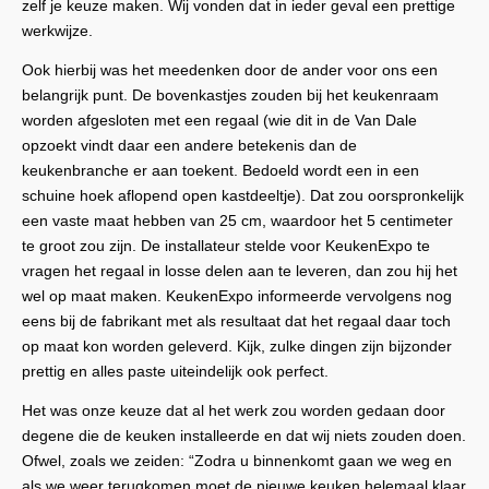
zelf je keuze maken. Wij vonden dat in ieder geval een prettige
werkwijze.
Ook hierbij was het meedenken door de ander voor ons een
belangrijk punt. De bovenkastjes zouden bij het keukenraam
worden afgesloten met een regaal (wie dit in de Van Dale
opzoekt vindt daar een andere betekenis dan de
keukenbranche er aan toekent. Bedoeld wordt een in een
schuine hoek aflopend open kastdeeltje). Dat zou oorspronkelijk
een vaste maat hebben van 25 cm, waardoor het 5 centimeter
te groot zou zijn. De installateur stelde voor KeukenExpo te
vragen het regaal in losse delen aan te leveren, dan zou hij het
wel op maat maken. KeukenExpo informeerde vervolgens nog
eens bij de fabrikant met als resultaat dat het regaal daar toch
op maat kon worden geleverd. Kijk, zulke dingen zijn bijzonder
prettig en alles paste uiteindelijk ook perfect.
Het was onze keuze dat al het werk zou worden gedaan door
degene die de keuken installeerde en dat wij niets zouden doen.
Ofwel, zoals we zeiden: “Zodra u binnenkomt gaan we weg en
als we weer terugkomen moet de nieuwe keuken helemaal klaar