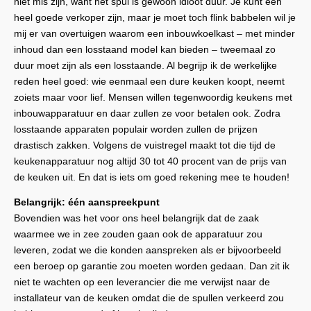
niet mis zijn, want het spul is gewoon idioot duur. Je kunt een
heel goede verkoper zijn, maar je moet toch flink babbelen wil je
mij er van overtuigen waarom een inbouwkoelkast – met minder
inhoud dan een losstaand model kan bieden – tweemaal zo
duur moet zijn als een losstaande. Al begrijp ik de werkelijke
reden heel goed: wie eenmaal een dure keuken koopt, neemt
zoiets maar voor lief. Mensen willen tegenwoordig keukens met
inbouwapparatuur en daar zullen ze voor betalen ook. Zodra
losstaande apparaten populair worden zullen de prijzen
drastisch zakken. Volgens de vuistregel maakt tot die tijd de
keukenapparatuur nog altijd 30 tot 40 procent van de prijs van
de keuken uit. En dat is iets om goed rekening mee te houden!
Belangrijk: één aanspreekpunt
Bovendien was het voor ons heel belangrijk dat de zaak
waarmee we in zee zouden gaan ook de apparatuur zou
leveren, zodat we die konden aanspreken als er bijvoorbeeld
een beroep op garantie zou moeten worden gedaan. Dan zit ik
niet te wachten op een leverancier die me verwijst naar de
installateur van de keuken omdat die de spullen verkeerd zou