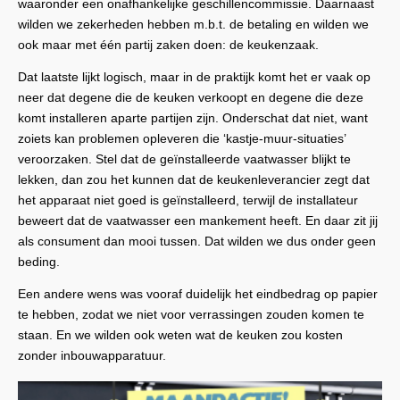
waaronder een onafhankelijke geschillencommissie. Daarnaast
wilden we zekerheden hebben m.b.t. de betaling en wilden we
ook maar met één partij zaken doen: de keukenzaak.
Dat laatste lijkt logisch, maar in de praktijk komt het er vaak op
neer dat degene die de keuken verkoopt en degene die deze
komt installeren aparte partijen zijn. Onderschat dat niet, want
zoiets kan problemen opleveren die ‘kastje-muur-situaties’
veroorzaken. Stel dat de geïnstalleerde vaatwasser blijkt te
lekken, dan zou het kunnen dat de keukenleverancier zegt dat
het apparaat niet goed is geïnstalleerd, terwijl de installateur
beweert dat de vaatwasser een mankement heeft. En daar zit jij
als consument dan mooi tussen. Dat wilden we dus onder geen
beding.
Een andere wens was vooraf duidelijk het eindbedrag op papier
te hebben, zodat we niet voor verrassingen zouden komen te
staan. En we wilden ook weten wat de keuken zou kosten
zonder inbouwapparatuur.