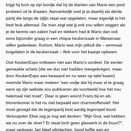
krijgt hij toch op zijn bordje dat hij de klanten van Mario een poot
probeert uit te draaien. Aanvankelijk voel je je daarbij als derde
partij die langs de zijlijn staat wat opgelaten, maar eigenlijk is het
best leuk allemaal. De man zegt wat jij ook zou willen zeggen als
je de kennis van zaken had en stiekem had ik Mario dan ook
eens bijzonder graag in een chique keukenzaak in Wassenaar
willen gadeslaan. Kortom, Mario was mijn pitbull die – eenmaal
losgelaten in de keukenzaak – flink voor het baasje opkwam.
Ook KeukenExpo ontkwam niet aan Mario’s oordeel. De eerder
gemaakte schets (die we dus niet hadden meegekregen, maar
door KeukenExpo was bewaard en nu weer op tafel kwam)
noemde Mario maar meteen “een vodje dat hij maar al te graag
eens op zijn website zou publiceren als voorbeeld hoe het nou
helemaal niet moet”. Daar is geen woord Frans bij en als
binnenkomer is het nu niet bepaald een charmeoffensief. Het
moet gezegd dat de tegenpartij best aardig tegenspel bood.
Verkoopster Elise zag je nog wel denken: “Mijn God, wat hebben
we nu over de vloer? Er staat toch geen glaswerk in de buurt?”,
maar verkoper Jan bleef glimlachen, bood koffie aan en