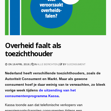
Overheid faalt als
toezichthouder
ON 18 APRIL 2019 |
IN
ALLE BERICHTEN
|
BY
GJCONSUMENT
Nederland heeft verschillende toezichthouders, zoals de
Autoriteit Consument en Markt. Maar als gewone
consument hoef je daar weinig van te verwachten, zo bleek
vorige week tijdens
de uitzending van het
consumentenprogramma Kassa
.
Kassa toonde aan dat telefonische verkopers van
energiemaatschappijen consumenten tijdens een