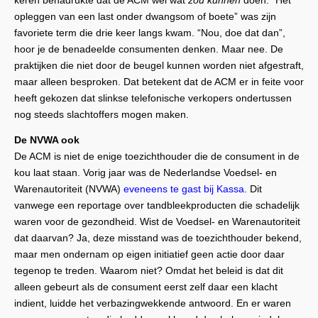
keren benadrukte dat de ACM wel wat
zou kunnen
doen. “Het
opleggen van een last onder dwangsom of boete” was zijn
favoriete term die drie keer langs kwam. “Nou, doe dat dan”,
hoor je de benadeelde consumenten denken. Maar nee. De
praktijken die niet door de beugel kunnen worden niet afgestraft,
maar alleen besproken. Dat betekent dat de ACM er in feite voor
heeft gekozen dat slinkse telefonische verkopers ondertussen
nog steeds slachtoffers mogen maken.
De NVWA ook
De ACM is niet de enige toezichthouder die de consument in de
kou laat staan. Vorig jaar was de Nederlandse Voedsel- en
Warenautoriteit (NVWA)
eveneens te gast bij Kassa
. Dit
vanwege een reportage over tandbleekproducten die schadelijk
waren voor de gezondheid. Wist de Voedsel- en Warenautoriteit
dat daarvan? Ja, deze misstand was de toezichthouder bekend,
maar men ondernam op eigen initiatief geen actie door daar
tegenop te treden. Waarom niet? Omdat het beleid is dat dit
alleen gebeurt als de consument eerst zelf daar een klacht
indient, luidde het verbazingwekkende antwoord. En er waren