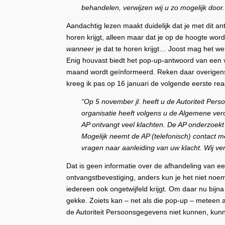
behandelen, verwijzen wij u zo mogelijk door.
Aandachtig lezen maakt duidelijk dat je met dit an
horen krijgt, alleen maar dat je op de hoogte wor
wanneer
je dat te horen krijgt… Joost mag het we
Enig houvast biedt het pop-up-antwoord van een vi
maand wordt geïnformeerd. Reken daar overigens 
kreeg ik pas op 16 januari de volgende eerste reac
“Op 5 november jl. heeft u de Autoriteit P
organisatie heeft volgens u de Algemene ve
AP ontvangt veel klachten. De AP onderzoek
Mogelijk neemt de AP (telefonisch) contact m
vragen naar aanleiding van uw klacht. Wij v
Dat is geen informatie over de afhandeling van ee
ontvangstbevestiging, anders kun je het niet noem
iedereen ook ongetwijfeld krijgt. Om daar nu bij
gekke. Zoiets kan – net als die pop-up – meteen 
de Autoriteit Persoonsgegevens niet kunnen, kunn