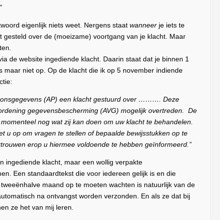
”
twoord eigenlijk niets weet. Nergens staat
wanneer
je iets te
dt gesteld over de (moeizame) voortgang van je klacht. Maar
ten.
a de website ingediende klacht. Daarin staat dat je binnen 1
maar niet op. Op de klacht die ik op 5 november indiende
tie:
ersoonsgegevens (AP) een klacht gestuurd over ………. Deze
rordening gegevensbescherming (AVG) mogelijk overtreden. De
t momenteel nog wat zij kan doen om uw klacht te behandelen.
et u op om vragen te stellen of bepaalde bewijsstukken op te
ertrouwen erop u hiermee voldoende te hebben geïnformeerd.”
n ingediende klacht, maar een wollig verpakte
en. Een standaardtekst die voor iedereen gelijk is en die
na tweeënhalve maand op te moeten wachten is natuurlijk van de
automatisch na ontvangst worden verzonden. En als ze dat bij
en ze het van mij leren.