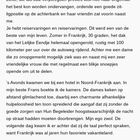
het best kon worden ondervangen, ordende een goede zit-
ligpositie op de achterbank en haar vriendin zat voorin naast
me.
Je hebt reiservaringen en reiservaringen. Dit werd een van de
beste van mijn leven. Zomer in Frankrijk, 30 graden, het dak
van het Lelijke Eendje helemaal opengerold, rustig met 100
kilometer per uur over de autoweg rijdend. Achter me een dame
die zo onopgemerkt mogelijk ziek was en naast mij een zeer
vriendelijke vrouw die met regelmaat een blikje snoepjes
opende om uit te delen.
’s Avonds kwamen we bij een hotel in Noord-Frankrijk aan. In
mijn beste Frans boekte ik de kamers. De dames keken op
afstand glimlachend toe, daarbij een charmante afhankelijke
hulpeloosheid ten toon spreidend die aangaf dat zij zonder de
goede zorgen van Hun Begeleider hoogstwaarschijnlijk de nacht
op straat hadden moeten doorbrengen. Mijn ego zwol. De
volgende dag kwam ik er achter dat zij de taal perfect spraken,
want Frankrijk was al jaren hun favoriete vakantieland.