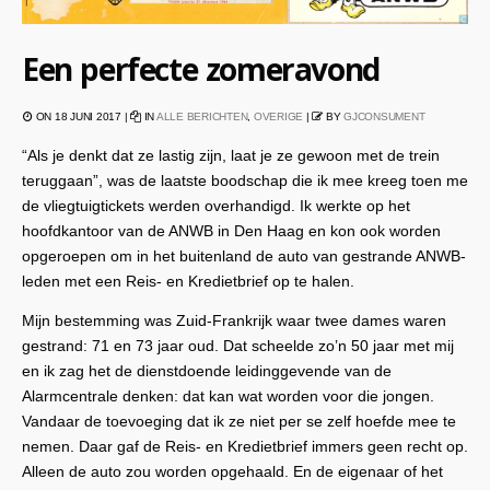
Een perfecte zomeravond
ON 18 JUNI 2017 |
IN
ALLE BERICHTEN
,
OVERIGE
|
BY
GJCONSUMENT
“Als je denkt dat ze lastig zijn, laat je ze gewoon met de trein
teruggaan”, was de laatste boodschap die ik mee kreeg toen me
de vliegtuigtickets werden overhandigd. Ik werkte op het
hoofdkantoor van de ANWB in Den Haag en kon ook worden
opgeroepen om in het buitenland de auto van gestrande ANWB-
leden met een Reis- en Kredietbrief op te halen.
Mijn bestemming was Zuid-Frankrijk waar twee dames waren
gestrand: 71 en 73 jaar oud. Dat scheelde zo’n 50 jaar met mij
en ik zag het de dienstdoende leidinggevende van de
Alarmcentrale denken: dat kan wat worden voor die jongen.
Vandaar de toevoeging dat ik ze niet per se zelf hoefde mee te
nemen. Daar gaf de Reis- en Kredietbrief immers geen recht op.
Alleen de auto zou worden opgehaald. En de eigenaar of het