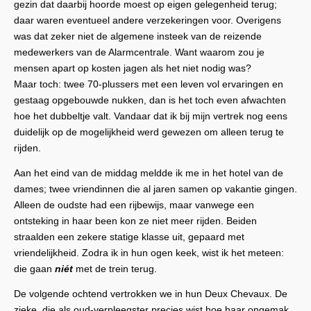
gezin dat daarbij hoorde moest op eigen gelegenheid terug;
daar waren eventueel andere verzekeringen voor. Overigens
was dat zeker niet de algemene insteek van de reizende
medewerkers van de Alarmcentrale. Want waarom zou je
mensen apart op kosten jagen als het niet nodig was?
Maar toch: twee 70-plussers met een leven vol ervaringen en
gestaag opgebouwde nukken, dan is het toch even afwachten
hoe het dubbeltje valt. Vandaar dat ik bij mijn vertrek nog eens
duidelijk op de mogelijkheid werd gewezen om alleen terug te
rijden.
Aan het eind van de middag meldde ik me in het hotel van de
dames; twee vriendinnen die al jaren samen op vakantie gingen.
Alleen de oudste had een rijbewijs, maar vanwege een
ontsteking in haar been kon ze niet meer rijden. Beiden
straalden een zekere statige klasse uit, gepaard met
vriendelijkheid. Zodra ik in hun ogen keek, wist ik het meteen:
die gaan
niét
met de trein terug.
De volgende ochtend vertrokken we in hun Deux Chevaux. De
zieke, die als oud-verpleegster precies wist hoe haar ongemak