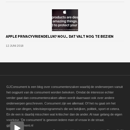
APPLE PRIVACYVRIENDELIJK? NOU… DAT VALT NOG TE BEZIEN
12 JUNI 2018
GJConsument is een blog over consumentenzaken waarbij de onderwerpen vanuit
het oogpunt van de consument worden bekeken. Omdat de interesse echter
verder gaat dan consumentenzaken alleen wordt daarnaast ook over andere
onderwerpen geschreven. Consument zijn we allemaal. Of het nu gaat om het
kopen van dingen, televisieprogramma's die we bekijken, politiek, sport et cetera.
En de een is daarbij misschien wat kritischer dan de ander. Al naar gelang de eigen
voorkeur. 'De consument' is gewoon iedere man of vrouw in de straat.
gj@gjconsument.nl