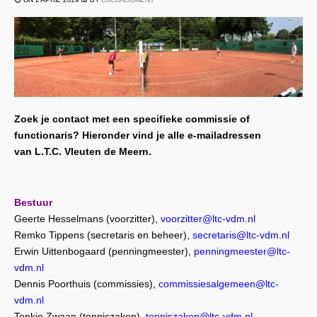
Zoek je contact met een specifieke commissie of
functionaris? Hieronder vind je alle e-mailadressen
van L.T.C. Vleuten de Meern.
Bestuur
Geerte Hesselmans (voorzitter),
voorzitter@ltc-vdm.nl
Remko Tippens (secretaris en beheer),
secretaris@ltc-vdm.nl
Erwin Uittenbogaard (penningmeester),
penningmeester@ltc-
vdm.nl
Dennis Poorthuis (commissies),
commissiesalgemeen@ltc-
vdm.nl
Tonkie Zwaan (tenniszaken),
tenniszaken@ltc-vdm.nl