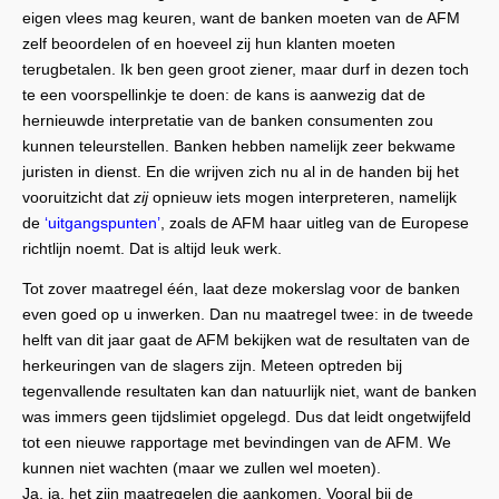
eigen vlees mag keuren, want de banken moeten van de AFM
zelf beoordelen of en hoeveel zij hun klanten moeten
terugbetalen. Ik ben geen groot ziener, maar durf in dezen toch
te een voorspellinkje te doen: de kans is aanwezig dat de
hernieuwde interpretatie van de banken consumenten zou
kunnen teleurstellen. Banken hebben namelijk zeer bekwame
juristen in dienst. En die wrijven zich nu al in de handen bij het
vooruitzicht dat
zij
opnieuw iets mogen interpreteren, namelijk
de
‘uitgangspunten’
, zoals de AFM haar uitleg van de Europese
richtlijn noemt. Dat is altijd leuk werk.
Tot zover maatregel één, laat deze mokerslag voor de banken
even goed op u inwerken. Dan nu maatregel twee: in de tweede
helft van dit jaar gaat de AFM bekijken wat de resultaten van de
herkeuringen van de slagers zijn. Meteen optreden bij
tegenvallende resultaten kan dan natuurlijk niet, want de banken
was immers geen tijdslimiet opgelegd. Dus dat leidt ongetwijfeld
tot een nieuwe rapportage met bevindingen van de AFM. We
kunnen niet wachten (maar we zullen wel moeten).
Ja, ja, het zijn maatregelen die aankomen. Vooral bij de