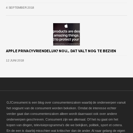
4 SEPTEMBER 2018
APPLE PRIVACYVRIENDELIJK? NOU… DAT VALT NOG TE BEZIEN
12 JUNI 2018
GJConsument is een blog over consumentenzaken waarbij de onderwerpen vanuit
het oogpunt van de consument worden bekeken. Omdat de interesse echter
verder gaat dan consumentenzaken alleen wordt daarnaast ook over andere
onderwerpen geschreven. Consument zijn we allemaal. Of het nu gaat om het
kopen van dingen, televisieprogramma's die we bekijken, politiek, sport et cetera.
En de een is daarbij misschien wat kritischer dan de ander. Al naar gelang de eigen