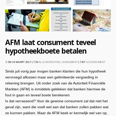
AFM laat consument teveel
hypotheekboete betalen
ON 24 MAART 2017 |
IN
ALLE BERICHTEN
,
CONSUMENT
|
BY
GJCONSUMENT
Sinds juli vorig jaar mogen banken klanten die hun hypotheek
vervroegd aflossen maar een gelimiteerde vergoeding in
rekening brengen. Uit onder zoek van de Autoriteit Financiële
Markten (AFM) is inmiddels gebleken dat banken hiermee de
fout in gaan en teveel boete berekenen.
Is dat verrassend? Voor de gewone consument zal dat niet het
geval zijn, want die voelt wel aan dat banken zullen pakken wat
ze kunnen pakken. Maar de AFM keek er kennelijk wel van op,