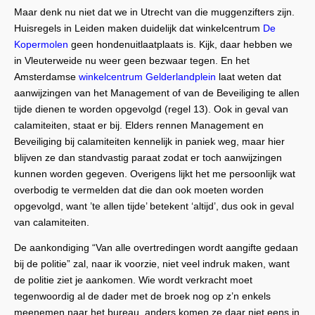
Maar denk nu niet dat we in Utrecht van die muggenzifters zijn.
Huisregels in Leiden maken duidelijk dat winkelcentrum
De
Kopermolen
geen hondenuitlaatplaats is. Kijk, daar hebben we
in Vleuterweide nu weer geen bezwaar tegen. En het
Amsterdamse
winkelcentrum Gelderlandplein
laat weten dat
aanwijzingen van het Management of van de Beveiliging te allen
tijde dienen te worden opgevolgd (regel 13). Ook in geval van
calamiteiten, staat er bij. Elders rennen Management en
Beveiliging bij calamiteiten kennelijk in paniek weg, maar hier
blijven ze dan standvastig paraat zodat er toch aanwijzingen
kunnen worden gegeven. Overigens lijkt het me persoonlijk wat
overbodig te vermelden dat die dan ook moeten worden
opgevolgd, want ’te allen tijde’ betekent ‘altijd’, dus ook in geval
van calamiteiten.
De aankondiging “Van alle overtredingen wordt aangifte gedaan
bij de politie” zal, naar ik voorzie, niet veel indruk maken, want
de politie ziet je aankomen. Wie wordt verkracht moet
tegenwoordig al de dader met de broek nog op z’n enkels
meenemen naar het bureau, anders komen ze daar niet eens in